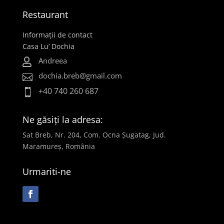
Restaurant
Informații de contact
Casa Lu’ Dochia
Andreea

dochia.breb@gmail.com

+40 740 260 687

Ne găsiți la adresa:
Sat Breb, Nr. 204, Com. Ocna Șugatag, Jud.
Maramureș, România
Urmariti-ne