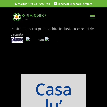
Marius
+40 731 997 755
rezervari@cazare-breb.ro
Pe site-ul nostru puteti achita inclusiv cu carduri de
vacanta
,
sau
.
Casa
lu’